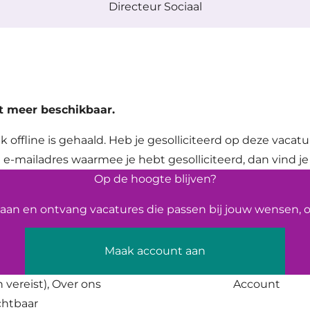
Directeur Sociaal
et meer beschikbaar.
k offline is gehaald. Heb je gesolliciteerd op deze vacat
 e-mailadres waarmee je hebt gesolliciteerd, dan vind je
Op de hoogte blijven?
an en ontvang vacatures die passen bij jouw wensen, op
Maak account aan
 vereist),
Over ons
Account
ichtbaar