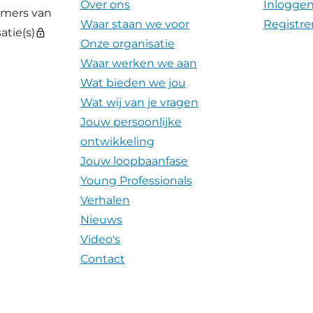
Over ons
Inlogge
emers van
Waar staan we voor
Registre
atie(s)
lock
Onze organisatie
Waar werken we aan
Wat bieden we jou
Wat wij van je vragen
Jouw persoonlijke
ontwikkeling
Jouw loopbaanfase
Young Professionals
Verhalen
Nieuws
Video's
Contact