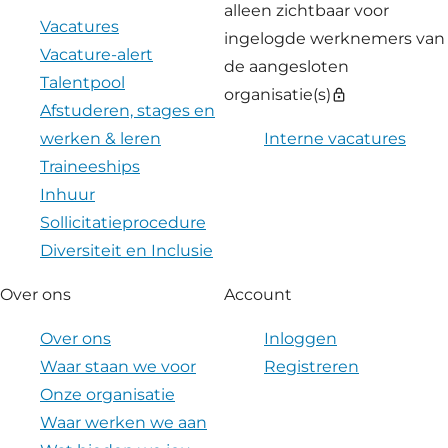
alleen zichtbaar voor
Vacatures
ingelogde werknemers van
Vacature-alert
de aangesloten
Talentpool
organisatie(s)
lock
Afstuderen, stages en
werken & leren
Interne vacatures
Traineeships
Inhuur
Sollicitatieprocedure
Diversiteit en Inclusie
Over ons
Account
Over ons
Inloggen
Waar staan we voor
Registreren
Onze organisatie
Waar werken we aan