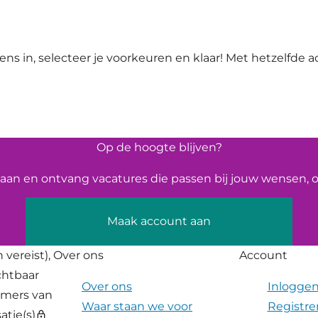
ns in, selecteer je voorkeuren en klaar! Met hetzelfde ac
Op de hoogte blijven?
an en ontvang vacatures die passen bij jouw wensen, op
Maak account aan
 vereist),
Over ons
Account
ichtbaar
Over ons
Inlogge
emers van
Waar staan we voor
Registre
atie(s)
lock