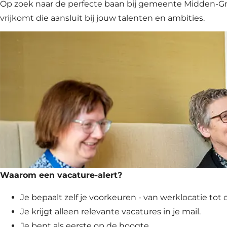
Op zoek naar de perfecte baan bij gemeente Midden-Gron
vrijkomt die aansluit bij jouw talenten en ambities.
Waarom een vacature-alert?
Je bepaalt zelf je voorkeuren - van werklocatie tot 
Je krijgt alleen relevante vacatures in je mail.
Je bent als eerste op de hoogte.