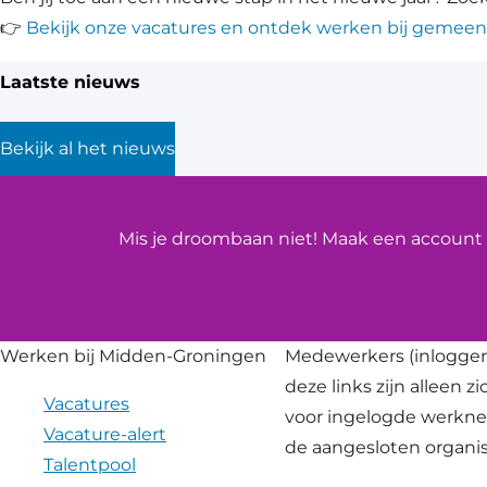
👉
Bekijk onze vacatures en ontdek werken bij gemee
Laatste nieuws
Bekijk al het nieuws
Mis je droombaan niet! Maak een account a
Werken bij Midden-Groningen
Medewerkers
(inloggen
deze links zijn alleen z
Vacatures
voor ingelogde werkn
Vacature-alert
de aangesloten organis
Talentpool