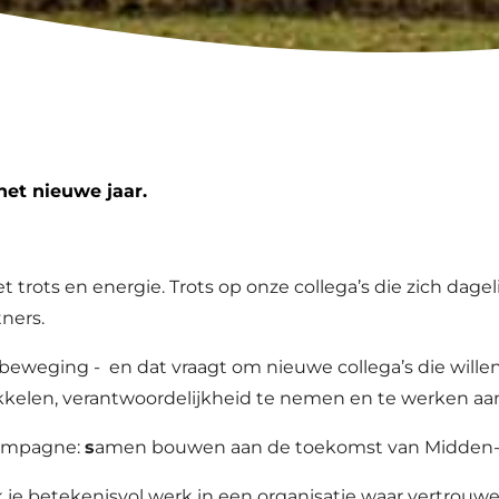
het nieuwe jaar.
trots en energie. Trots op onze collega’s die zich dag
ners.
 in beweging - en dat vraagt om nieuwe collega’s die wi
ikkelen, verantwoordelijkheid te nemen en te werken aa
campagne:
s
amen bouwen aan de toekomst van Midden-Gr
ek je betekenisvol werk in een organisatie waar vertrou