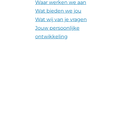
Waar werken we aan
Wat bieden we jou
Wat wij van je vragen
Jouw persoonlijke
ontwikkeling
Jouw loopbaanfase
Young Professionals
Verhalen
Nieuws
Video's
Contact