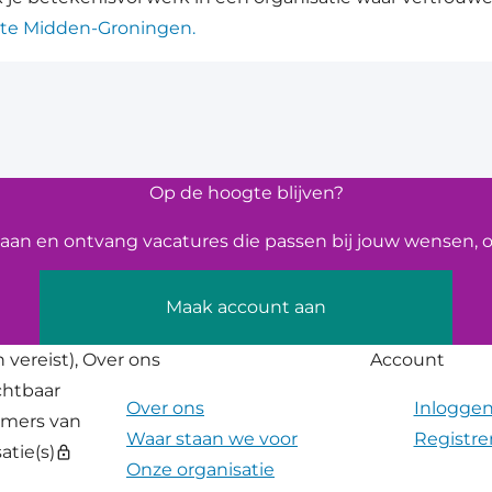
nte Midden-Groningen.
Op de hoogte blijven?
an en ontvang vacatures die passen bij jouw wensen, op
Maak account aan
 vereist),
Over ons
Account
ichtbaar
Over ons
Inlogge
emers van
Waar staan we voor
Registre
atie(s)
lock
Onze organisatie