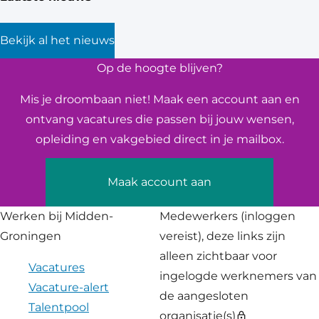
Bekijk al het nieuws
Op de hoogte blijven?
Mis je droombaan niet! Maak een account aan en
ontvang vacatures die passen bij jouw wensen,
opleiding en vakgebied direct in je mailbox.
Maak account aan
Werken bij Midden-
Medewerkers
(inloggen
Groningen
vereist), deze links zijn
alleen zichtbaar voor
Vacatures
ingelogde werknemers van
Vacature-alert
de aangesloten
Talentpool
organisatie(s)
lock