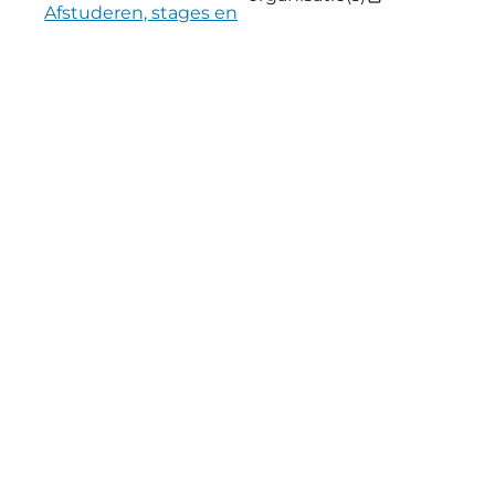
Afstuderen, stages en
werken & leren
Interne vacatures
Traineeships
Inhuur
Sollicitatieprocedure
Diversiteit en Inclusie
Over ons
Account
Over ons
Inloggen
Waar staan we voor
Registreren
Onze organisatie
Waar werken we aan
Wat bieden we jou
Wat wij van je vragen
Jouw persoonlijke
ontwikkeling