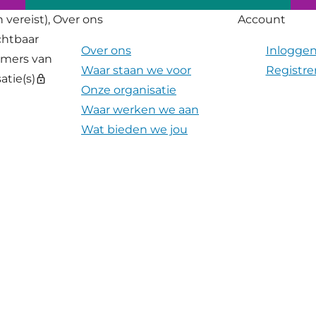
 vereist),
Over ons
Account
ichtbaar
Over ons
Inlogge
emers van
Waar staan we voor
Registre
atie(s)
lock
Onze organisatie
Waar werken we aan
Wat bieden we jou
Wat wij van je vragen
Jouw persoonlijke
ontwikkeling
Jouw loopbaanfase
Young Professionals
Verhalen
Nieuws
Video's
Contact