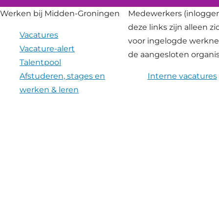
Werken bij Midden-Groningen
Medewerkers
(inloggen
deze links zijn alleen z
Vacatures
voor ingelogde werkn
Vacature-alert
de aangesloten organis
Talentpool
Afstuderen, stages en
Interne vacatures
werken & leren
Traineeships
Inhuur
Sollicitatieprocedure
Diversiteit en Inclusie