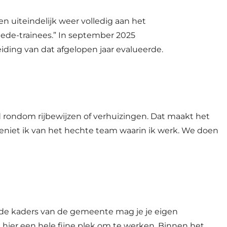
n uiteindelijk weer volledig aan het
ede-trainees.” In september 2025
eiding van dat afgelopen jaar evalueerde.
ld rondom rijbewijzen of verhuizingen. Dat maakt het
st geniet ik van het hechte team waarin ik werk. We doen
n de kaders van de gemeente mag je je eigen
 hier een hele fijne plek om te werken. Binnen het