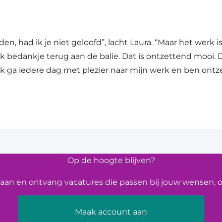
n, had ik je niet geloofd”, lacht Laura. “Maar het werk is
ijk bedankje terug aan de balie. Dat is ontzettend mooi
k ga iedere dag met plezier naar mijn werk en ben ontzet
Op de hoogte blijven?
an en ontvang vacatures die passen bij jouw wensen, op
Maak account aan