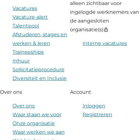
alleen zichtbaar voor
Vacatures
ingelogde werknemers van
Vacature-alert
de aangesloten
Talentpool
organisatie(s)
lock
Afstuderen, stages en
werken & leren
Interne vacatures
Traineeships
Inhuur
Sollicitatieprocedure
Diversiteit en Inclusie
Over ons
Account
Over ons
Inloggen
Waar staan we voor
Registreren
Onze organisatie
Waar werken we aan