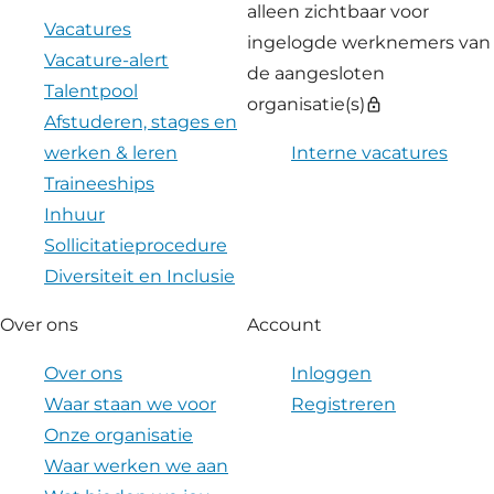
alleen zichtbaar voor
Vacatures
ingelogde werknemers van
Vacature-alert
de aangesloten
Talentpool
organisatie(s)
lock
Afstuderen, stages en
werken & leren
Interne vacatures
Traineeships
Inhuur
Sollicitatieprocedure
Diversiteit en Inclusie
Over ons
Account
Over ons
Inloggen
Waar staan we voor
Registreren
Onze organisatie
Waar werken we aan