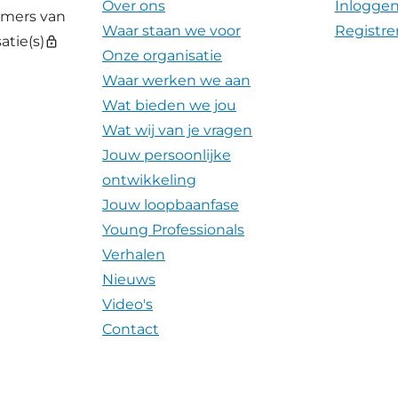
Over ons
Inlogge
emers van
Waar staan we voor
Registre
atie(s)
lock
Onze organisatie
Waar werken we aan
Wat bieden we jou
Wat wij van je vragen
Jouw persoonlijke
ontwikkeling
Jouw loopbaanfase
Young Professionals
Verhalen
Nieuws
Video's
Contact