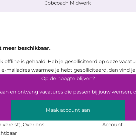
Jobcoach Midwerk
et meer beschikbaar.
k offline is gehaald. Heb je gesolliciteerd op deze vacat
 e-mailadres waarmee je hebt gesolliciteerd, dan vind je
Op de hoogte blijven?
an en ontvang vacatures die passen bij jouw wensen, op
Maak account aan
 vereist),
Over ons
Account
ichtbaar