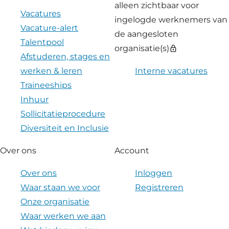
alleen zichtbaar voor
Vacatures
ingelogde werknemers van
Vacature-alert
de aangesloten
Talentpool
organisatie(s)
lock
Afstuderen, stages en
werken & leren
Interne vacatures
Traineeships
Inhuur
Sollicitatieprocedure
Diversiteit en Inclusie
Over ons
Account
Over ons
Inloggen
Waar staan we voor
Registreren
Onze organisatie
Waar werken we aan