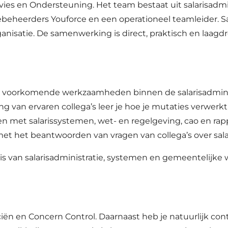
vies en Ondersteuning. Het team bestaat uit salarisadm
iebeheerders Youforce en een operationeel teamleider. 
ganisatie. De samenwerking is direct, praktisch en laagd
lle voorkomende werkzaamheden binnen de salarisadminist
van ervaren collega’s leer je hoe je mutaties verwerkt, 
ken met salarissystemen, wet- en regelgeving, cao en ra
 met het beantwoorden van vragen van collega’s over sal
nis van salarisadministratie, systemen en gemeentelijke
ën en Concern Control. Daarnaast heb je natuurlijk con