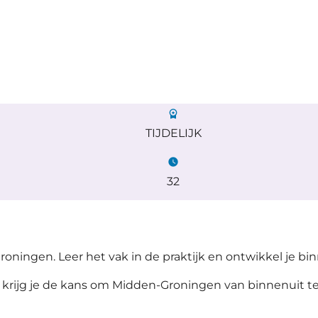
workspace_premium
TIJDELIJK
watch_later
32
oningen. Leer het vak in de praktijk en ontwikkel je bi
krijg je de kans om Midden-Groningen van binnenuit te 