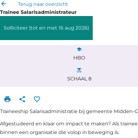
arrow_back
Terug naar overzicht
Trainee Salarisadministrateur
Solliciteer
(tot en met 16 aug 2026)
school
HBO
scale
SCHAAL 8
print
share
favorite_border
Traineeship Salarisadministratie bij gemeente Midden-Gr
Afgestudeerd en klaar om impact te maken? Als trainee 
binnen een organisatie die volop in beweging is.