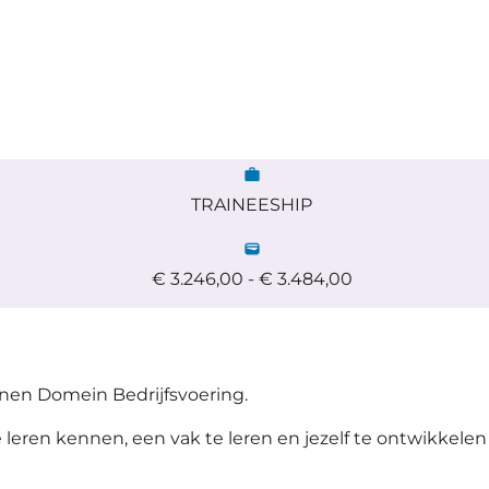
work
TRAINEESHIP
wallet
€ 3.246,00 - € 3.484,00
nnen Domein Bedrijfsvoering.
leren kennen, een vak te leren en jezelf te ontwikkelen